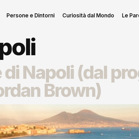
Persone e Dintorni
Curiosità dal Mondo
Le Paro
poli
 di Napoli (dal pr
ordan Brown)