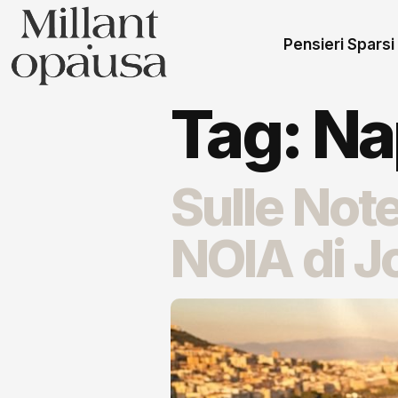
Pensieri Sparsi
Tag:
Na
Sulle Note
NOIA di J