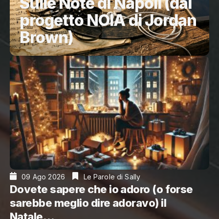
Sulle Note di Napoli (dal
progetto NOIA di Jordan
Brown)
09 Ago 2026
Le Parole di Sally
Dovete sapere che io adoro (o forse
sarebbe meglio dire adoravo) il
Natale…