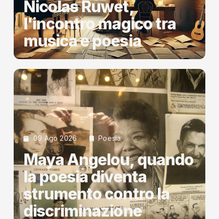
Nicolas Ruwet,
l'incontro magico tra
musica e poesia
09 Ago 2026
Poesia
Maya Angelou, quando
la poesia diventa
strumento contro la
discriminazione