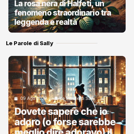
La rosa nera di Halfeti, un
fenomeno straordinario tra
leggenda e realtà
Le Parole di Sally
09 Ago 2026
Le Parole di Sally
Dovete sapere che io
adoro (o forse sarebbe
meglio dire adoravo) il