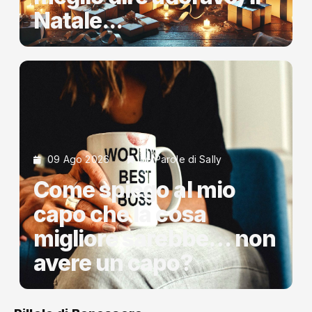
Natale...
09 Ago 2026
Le Parole di Sally
Come spiego al mio
capo che la cosa
migliore sarebbe… non
avere un capo?