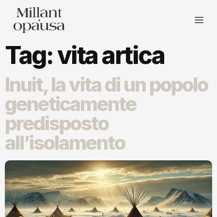
Tag:
vita artica
Inuit, la vita di un popolo
geneticamente
predisposto
all’isolamento