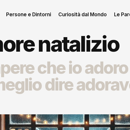
Persone e Dintorni
Curiosità dal Mondo
Le Paro
ore natalizio
pere che io adoro 
glio dire adoravo