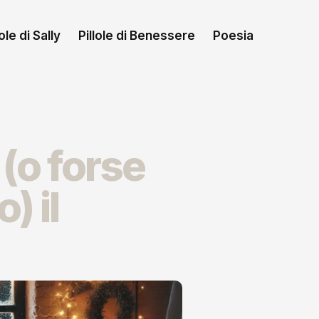
le di Sally
Pillole di Benessere
Poesia
(o forse
) il