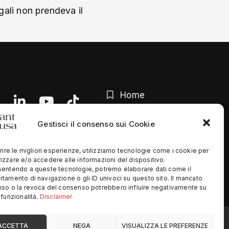
gali non prendeva il
Home
Chi siamo
Gestisci il consenso sui Cookie
Contatti
rire le migliori esperienze, utilizziamo tecnologie come i cookie per
Privacy Policy
zzare e/o accedere alle informazioni del dispositivo.
entendo a queste tecnologie, potremo elaborare dati come il
tamento di navigazione o gli ID univoci su questo sito. Il mancato
so o la revoca del consenso potrebbero influire negativamente su
funzionalità.
Disclaimer
ed
ACCETTA
NEGA
VISUALIZZA LE PREFERENZE