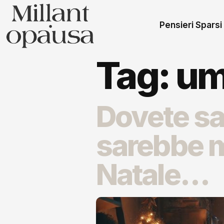
Pensieri Sparsi
Tag:
um
Dovete sa
sarebbe me
Natale…