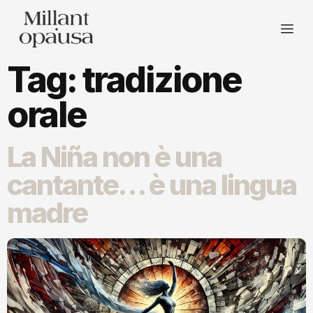
Tag:
tradizione
orale
La Niña non è una
cantante… è una lingua
madre