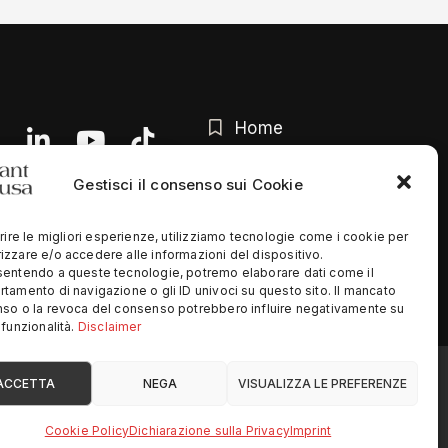
Home
Chi siamo
Gestisci il consenso sui Cookie
Contatti
rire le migliori esperienze, utilizziamo tecnologie come i cookie per
Privacy Policy
zzare e/o accedere alle informazioni del dispositivo.
entendo a queste tecnologie, potremo elaborare dati come il
tamento di navigazione o gli ID univoci su questo sito. Il mancato
so o la revoca del consenso potrebbero influire negativamente su
funzionalità.
Disclaimer
ed
ACCETTA
NEGA
VISUALIZZA LE PREFERENZE
Cookie Policy
Dichiarazione sulla Privacy
Imprint