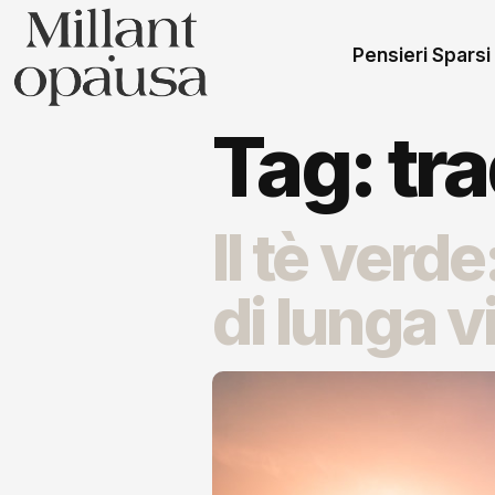
Pensieri Sparsi
Tag:
tr
Il tè verde
di lunga v