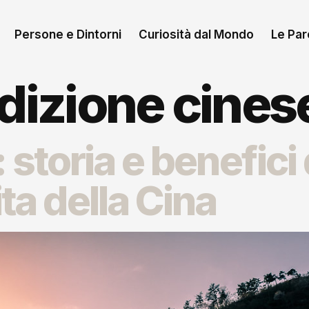
Persone e Dintorni
Curiosità dal Mondo
Le Paro
adizione cines
: storia e benefici d
ita della Cina