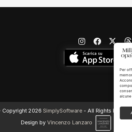
Per off
memori
Accons
compor
consen
alcune 
 Copyright
2026
SimplySoftware
- All Rights Reserv
Design by
Vincenzo Lanzaro