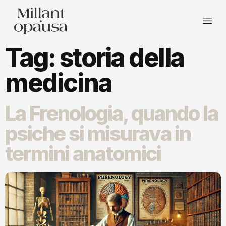
Tag:
storia della
medicina
La Frenologia, quando la
psiche si misurava in
termini anatomici