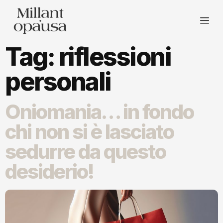
Tag:
riflessioni
personali
Oniomania… in fondo
chi non si è lasciato
sedurre da questo
desiderio!