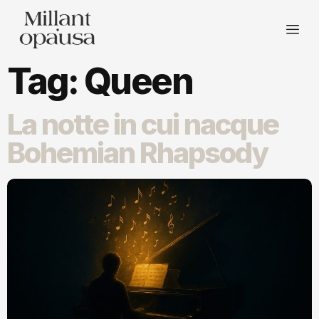
Tag:
Queen
La notte in cui nacque
Bohemian Rhapsody