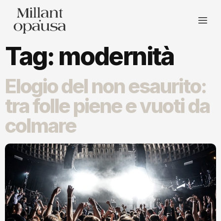
Tag:
modernità
Elogio del non esaurito:
tra folle piene e vuoti da
colmare