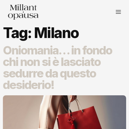
Tag:
Milano
Oniomania… in fondo
chi non si è lasciato
sedurre da questo
desiderio!