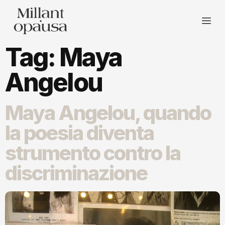
Tag:
Maya
Angelou
Maya Angelou, quando
la poesia diventa
strumento contro la
discriminazione