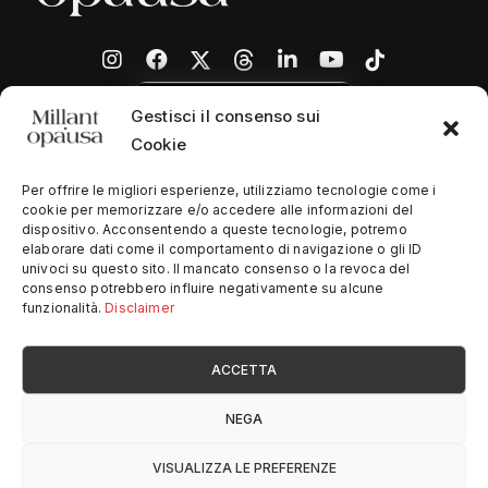
Gestisci il consenso sui
Cookie
Per offrire le migliori esperienze, utilizziamo tecnologie come i
cookie per memorizzare e/o accedere alle informazioni del
dispositivo. Acconsentendo a queste tecnologie, potremo
Home
elaborare dati come il comportamento di navigazione o gli ID
univoci su questo sito. Il mancato consenso o la revoca del
Chi siamo
consenso potrebbero influire negativamente su alcune
funzionalità.
Disclaimer
Contatti
ACCETTA
Privacy Policy
NEGA
© Copyright
2026
SimplySoftware
- All Rights Reserved
VISUALIZZA LE PREFERENZE