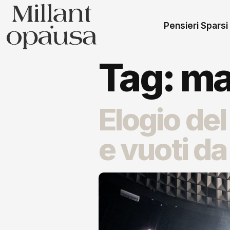
Pensieri Sparsi
Tag:
ma
Elogio del
e vuoti d