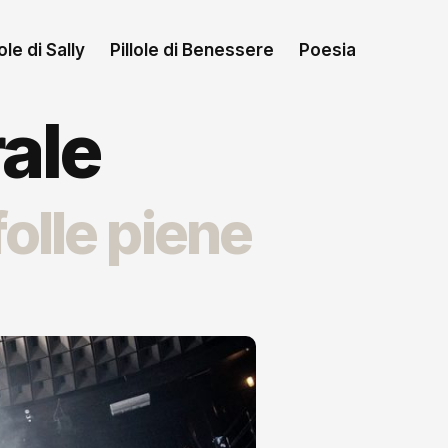
le di Sally
Pillole di Benessere
Poesia
ale
folle piene