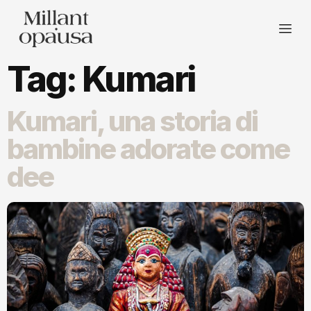
Tag:
Kumari
Kumari, una storia di
bambine adorate come
dee