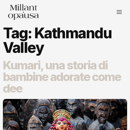
Tag:
Kathmandu
Valley
Kumari, una storia di
bambine adorate come
dee