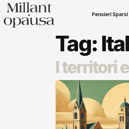
Pensieri Sparsi
Tag:
Ita
I territori