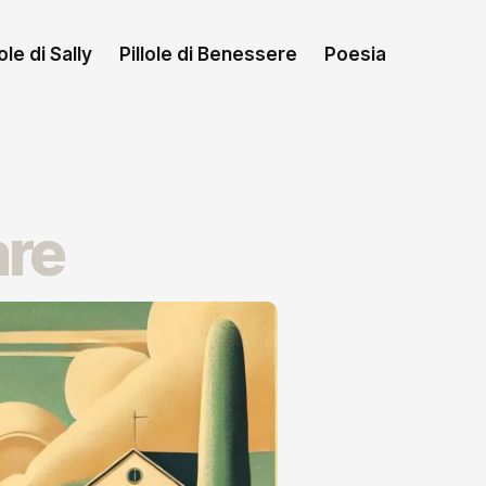
le di Sally
Pillole di Benessere
Poesia
are