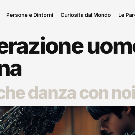
Persone e Dintorni
Curiosità dal Mondo
Le Paro
terazione uom
na
che danza con no