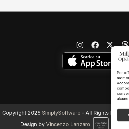
Per off
memori
Accons
compor
consen
alcune 
 Copyright
2026
SimplySoftware
- All Rights Reserv
Design by
Vincenzo Lanzaro