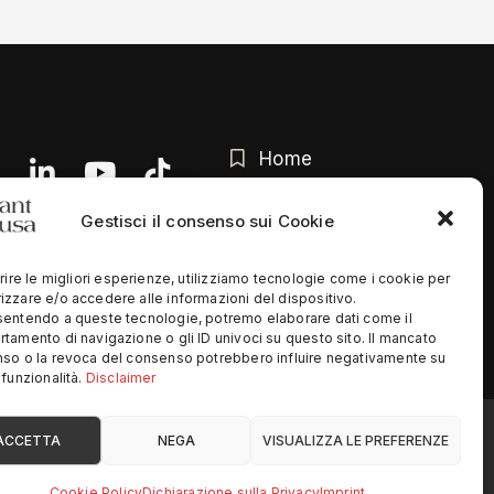
Home
Chi siamo
Gestisci il consenso sui Cookie
Contatti
rire le migliori esperienze, utilizziamo tecnologie come i cookie per
Privacy Policy
zzare e/o accedere alle informazioni del dispositivo.
entendo a queste tecnologie, potremo elaborare dati come il
tamento di navigazione o gli ID univoci su questo sito. Il mancato
so o la revoca del consenso potrebbero influire negativamente su
funzionalità.
Disclaimer
ed
ACCETTA
NEGA
VISUALIZZA LE PREFERENZE
Cookie Policy
Dichiarazione sulla Privacy
Imprint