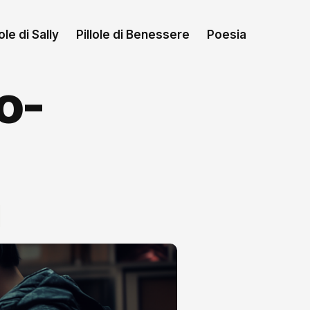
le di Sally
Pillole di Benessere
Poesia
o-
i