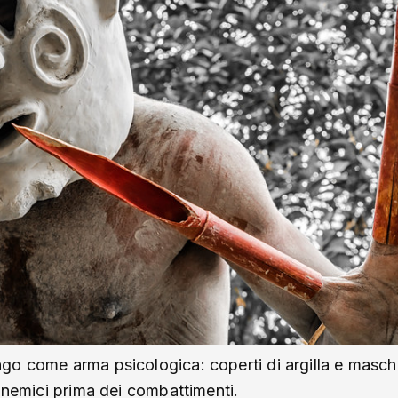
go come arma psicologica: coperti di argilla e masc
i nemici prima dei combattimenti.