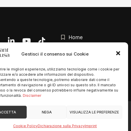
Home
Chi siamo
Gestisci il consenso sui Cookie
Contatti
rire le migliori esperienze, utilizziamo tecnologie come i cookie per
Privacy Policy
zzare e/o accedere alle informazioni del dispositivo.
entendo a queste tecnologie, potremo elaborare dati come il
tamento di navigazione o gli ID univoci su questo sito. Il mancato
so o la revoca del consenso potrebbero influire negativamente su
funzionalità.
Disclaimer
ed
ACCETTA
NEGA
VISUALIZZA LE PREFERENZE
Cookie Policy
Dichiarazione sulla Privacy
Imprint