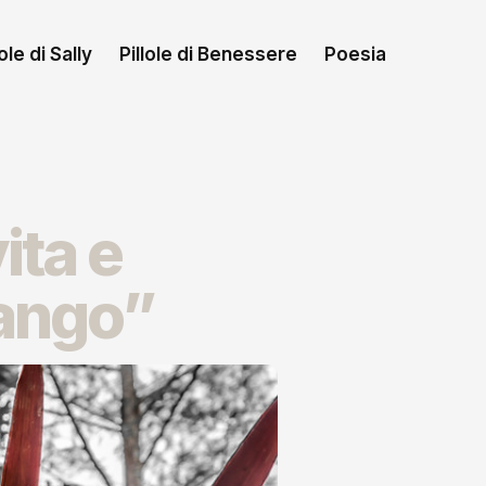
le di Sally
Pillole di Benessere
Poesia
ita e
fango”