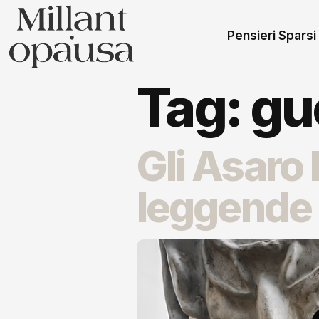
Pensieri Sparsi
Tag:
gue
Gli Asaro 
leggende 