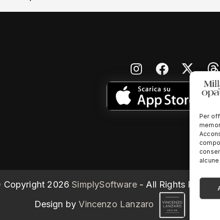
Per off
memori
Accons
compor
consen
alcune 
 Copyright
2026
SimplySoftware
- All Rights Reserv
Design by
Vincenzo Lanzaro