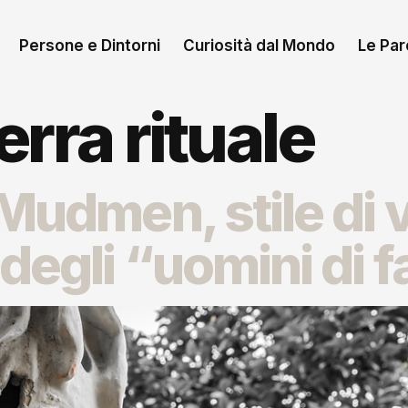
Persone e Dintorni
Curiosità dal Mondo
Le Paro
rra rituale
Mudmen, stile di v
degli “uomini di 