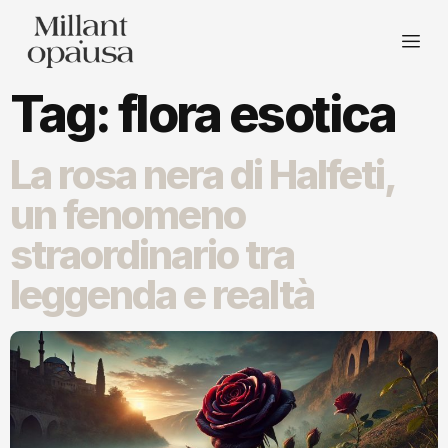
Tag:
flora esotica
La rosa nera di Halfeti,
un fenomeno
straordinario tra
leggenda e realtà