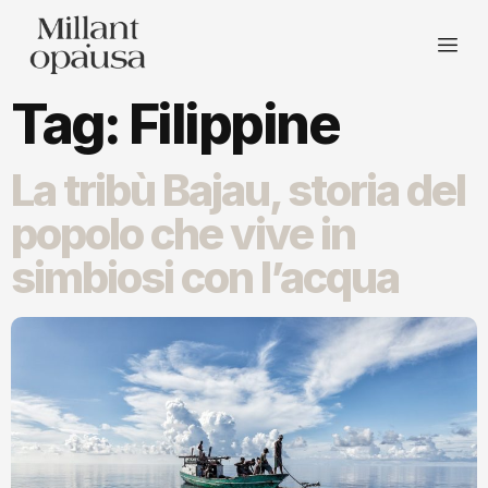
Tag:
Filippine
La tribù Bajau, storia del
popolo che vive in
simbiosi con l’acqua