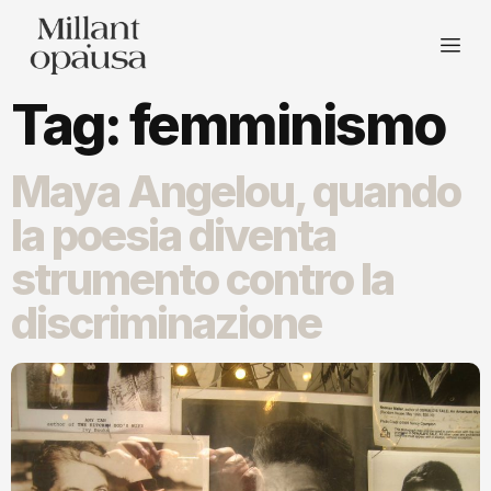
Tag:
femminismo
Maya Angelou, quando
la poesia diventa
strumento contro la
discriminazione