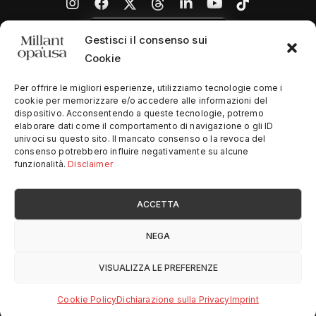
Gestisci il consenso sui
Cookie
Per offrire le migliori esperienze, utilizziamo tecnologie come i
cookie per memorizzare e/o accedere alle informazioni del
dispositivo. Acconsentendo a queste tecnologie, potremo
Home
elaborare dati come il comportamento di navigazione o gli ID
univoci su questo sito. Il mancato consenso o la revoca del
Chi siamo
consenso potrebbero influire negativamente su alcune
funzionalità.
Disclaimer
Contatti
ACCETTA
Privacy Policy
NEGA
© Copyright
2026
SimplySoftware
- All Rights Reserved
VISUALIZZA LE PREFERENZE
Design by
Vincenzo Lanzaro
Cookie Policy
Dichiarazione sulla Privacy
Imprint