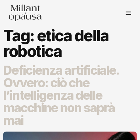
Tag:
etica della
robotica
Deficienza artificiale.
Ovvero: ciò che
l’intelligenza delle
macchine non saprà
mai