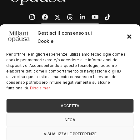
Gestisci il consenso sui
Cookie
Per offrire le migliori esperienze, utilizziamo tecnologie come i
cookie per memorizzare e/o accedere alle informazioni del
dispositivo. Acconsentendo a queste tecnologie, potremo
Home
elaborare dati come il comportamento di navigazione o gli ID
univoci su questo sito. Il mancato consenso o la revoca del
consenso potrebbero influire negativamente su alcune
Chi siamo
funzionalità.
Disclaimer
Contatti
ACCETTA
Privacy Policy
NEGA
© Copyright
2026
SimplySoftware
- All Rights Reserved
VISUALIZZA LE PREFERENZE