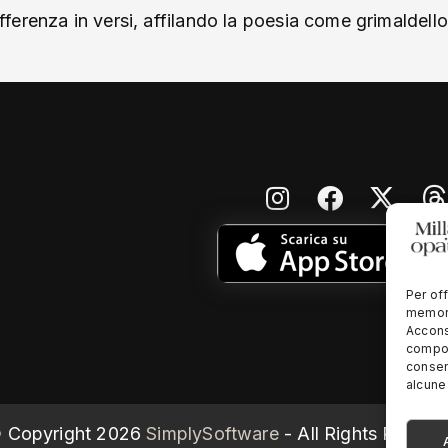
erenza in versi, affilando la poesia come grimaldell
Per off
memori
Accons
compor
consen
alcune 
 Copyright
2026
SimplySoftware
- All Rights Reserv