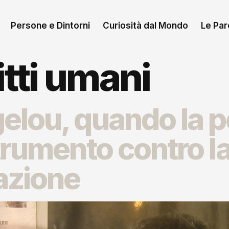
Persone e Dintorni
Curiosità dal Mondo
Le Paro
itti umani
lou, quando la p
trumento contro l
azione