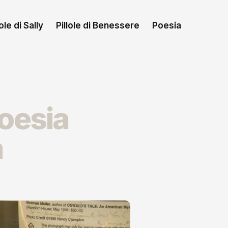
le di Sally
Pillole di Benessere
Poesia
oesia
a