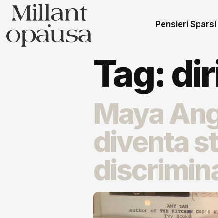
Pensieri Sparsi
Tag:
dir
Maya Ange
diventa s
discrimin