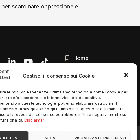
o per scardinare oppressione e
Home
Chi siamo
Gestisci il consenso sui Cookie
Contatti
rire le migliori esperienze, utilizziamo tecnologie come i cookie per
Privacy Policy
zzare e/o accedere alle informazioni del dispositivo.
entendo a queste tecnologie, potremo elaborare dati come il
tamento di navigazione o gli ID univoci su questo sito. Il mancato
so o la revoca del consenso potrebbero influire negativamente su
funzionalità.
Disclaimer
ed
ACCETTA
NEGA
VISUALIZZA LE PREFERENZE