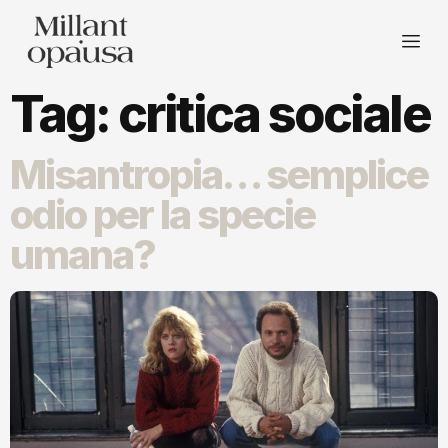
Tag:
critica sociale
Misantropia… semplice
odio per la specie
umana?