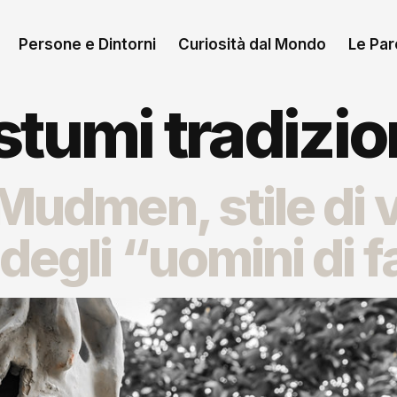
Persone e Dintorni
Curiosità dal Mondo
Le Paro
tumi tradizio
Mudmen, stile di v
degli “uomini di 