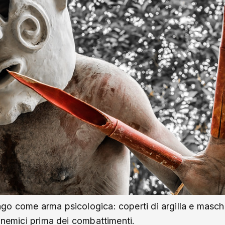
go come arma psicologica: coperti di argilla e masc
i nemici prima dei combattimenti.