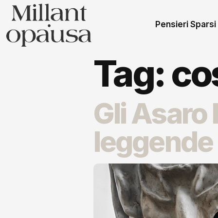
Pensieri Sparsi
Tag:
cos
Gli Asaro 
leggende 