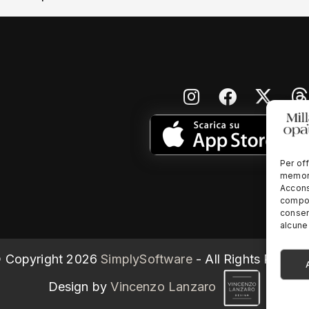
Per off
memori
Accons
compor
consen
alcune 
 Copyright
2026
SimplySoftware
- All Rights Reserv
Design by
Vincenzo Lanzaro