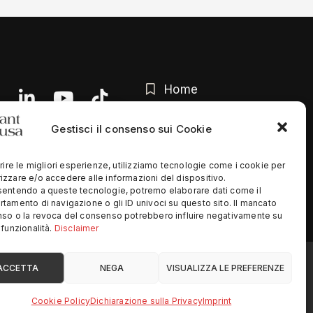
Home
Chi siamo
Gestisci il consenso sui Cookie
Contatti
rire le migliori esperienze, utilizziamo tecnologie come i cookie per
Privacy Policy
zzare e/o accedere alle informazioni del dispositivo.
entendo a queste tecnologie, potremo elaborare dati come il
tamento di navigazione o gli ID univoci su questo sito. Il mancato
so o la revoca del consenso potrebbero influire negativamente su
funzionalità.
Disclaimer
ed
ACCETTA
NEGA
VISUALIZZA LE PREFERENZE
Cookie Policy
Dichiarazione sulla Privacy
Imprint