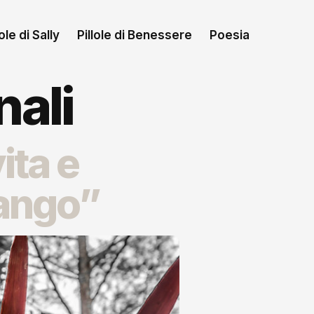
le di Sally
Pillole di Benessere
Poesia
nali
ita e
fango”