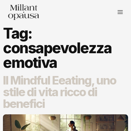
Tag:
consapevolezza
emotiva
Il Mindful Eeating, uno
stile di vita ricco di
benefici