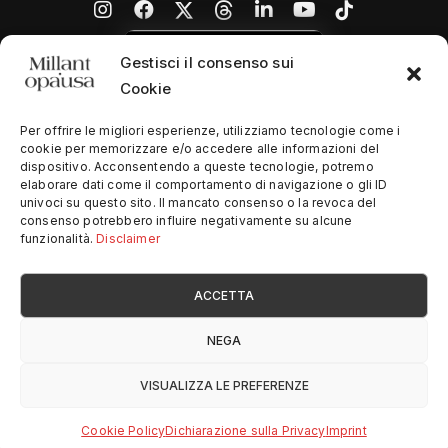
Gestisci il consenso sui
Cookie
Per offrire le migliori esperienze, utilizziamo tecnologie come i
cookie per memorizzare e/o accedere alle informazioni del
dispositivo. Acconsentendo a queste tecnologie, potremo
Home
elaborare dati come il comportamento di navigazione o gli ID
univoci su questo sito. Il mancato consenso o la revoca del
Chi siamo
consenso potrebbero influire negativamente su alcune
funzionalità.
Disclaimer
Contatti
ACCETTA
Privacy Policy
NEGA
© Copyright
2026
SimplySoftware
- All Rights Reserved
VISUALIZZA LE PREFERENZE
Design by
Vincenzo Lanzaro
Cookie Policy
Dichiarazione sulla Privacy
Imprint