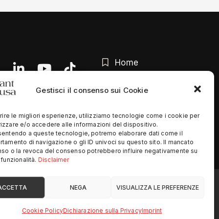
Home
Chi siamo
Gestisci il consenso sui Cookie
Contatti
rire le migliori esperienze, utilizziamo tecnologie come i cookie per
Privacy Policy
zzare e/o accedere alle informazioni del dispositivo.
entendo a queste tecnologie, potremo elaborare dati come il
tamento di navigazione o gli ID univoci su questo sito. Il mancato
so o la revoca del consenso potrebbero influire negativamente su
funzionalità.
Disclaimer
ed
ACCETTA
NEGA
VISUALIZZA LE PREFERENZE
Cookie Policy
Dichiarazione sulla Privacy
Imprint