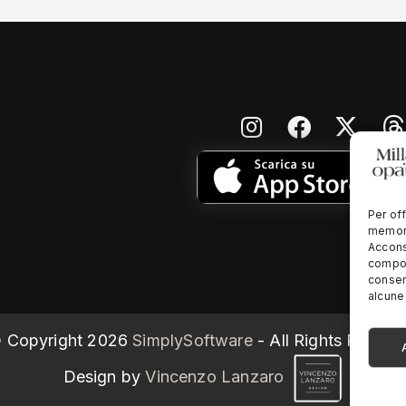
Per off
memori
Accons
compor
consen
alcune 
 Copyright
2026
SimplySoftware
- All Rights Reserv
Design by
Vincenzo Lanzaro