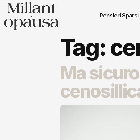
Pensieri Sparsi
Tag:
ce
Ma sicuro 
cenosilli