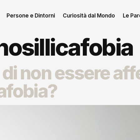
Persone e Dintorni
Curiosità dal Mondo
Le Paro
nosillicafobia
di non essere aff
cafobia?