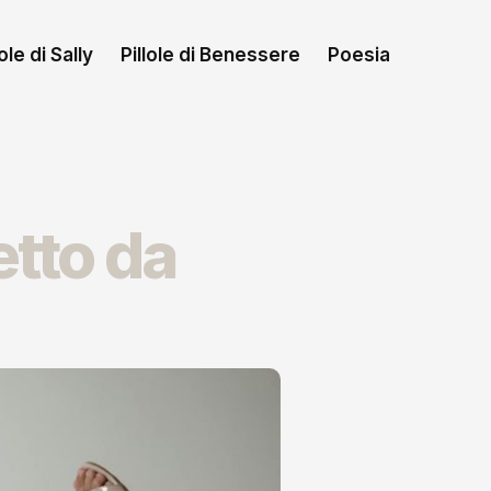
le di Sally
Pillole di Benessere
Poesia
etto da