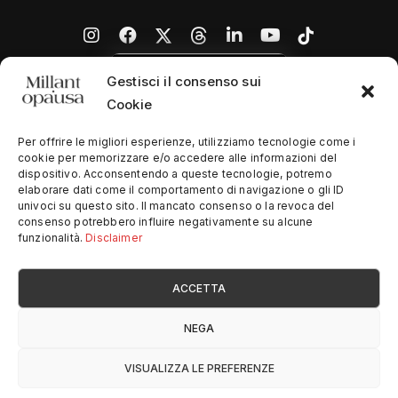
Gestisci il consenso sui
Cookie
Per offrire le migliori esperienze, utilizziamo tecnologie come i
cookie per memorizzare e/o accedere alle informazioni del
dispositivo. Acconsentendo a queste tecnologie, potremo
Home
elaborare dati come il comportamento di navigazione o gli ID
univoci su questo sito. Il mancato consenso o la revoca del
Chi siamo
consenso potrebbero influire negativamente su alcune
funzionalità.
Disclaimer
Contatti
ACCETTA
Privacy Policy
NEGA
© Copyright
2026
SimplySoftware
- All Rights Reserved
VISUALIZZA LE PREFERENZE
Design by
Vincenzo Lanzaro