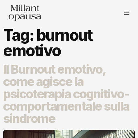
Tag:
burnout
emotivo
Il Burnout emotivo,
come agisce la
psicoterapia cognitivo-
comportamentale sulla
sindrome