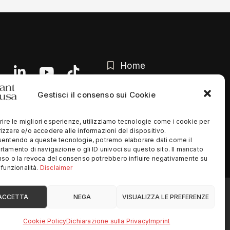
Home
Chi siamo
Gestisci il consenso sui Cookie
Contatti
rire le migliori esperienze, utilizziamo tecnologie come i cookie per
Privacy Policy
zzare e/o accedere alle informazioni del dispositivo.
entendo a queste tecnologie, potremo elaborare dati come il
tamento di navigazione o gli ID univoci su questo sito. Il mancato
so o la revoca del consenso potrebbero influire negativamente su
funzionalità.
Disclaimer
ed
ACCETTA
NEGA
VISUALIZZA LE PREFERENZE
Cookie Policy
Dichiarazione sulla Privacy
Imprint