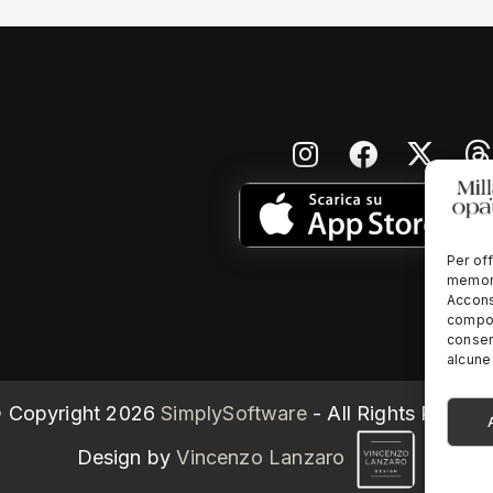
Per off
memori
Accons
compor
consen
alcune 
 Copyright
2026
SimplySoftware
- All Rights Reserv
Design by
Vincenzo Lanzaro