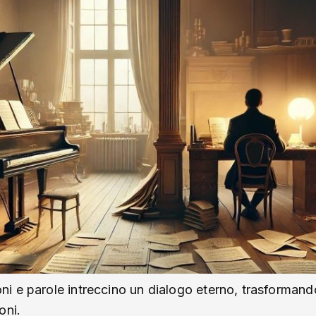
 e parole intreccino un dialogo eterno, trasformando
oni.