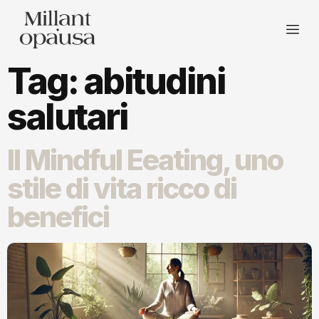
Tag:
abitudini
salutari
Il Mindful Eeating, uno
stile di vita ricco di
benefici